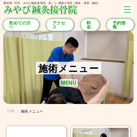
愛知県一宮市「みやび鍼灸接骨院」肩こり･腰痛が得意（整体・接骨・鍼灸）
初めての方
アクセ
料
予約情
へ
ス
金
報
施術メニュー
MENU
TOP
施術メニュー