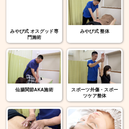
みやび式 オスグッド専
みやび式 整体
門施術
仙腸関節AKA施術
スポーツ外傷・スポー
ツケア整体