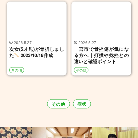
2026.5.27
2026.5.27
次女(5才児)が骨折しまし
一宮市で骨挫傷が気にな
た
2023/10/18作成
る方へ｜打撲や捻挫との
違いと確認ポイント
その他
その他
その他
症状