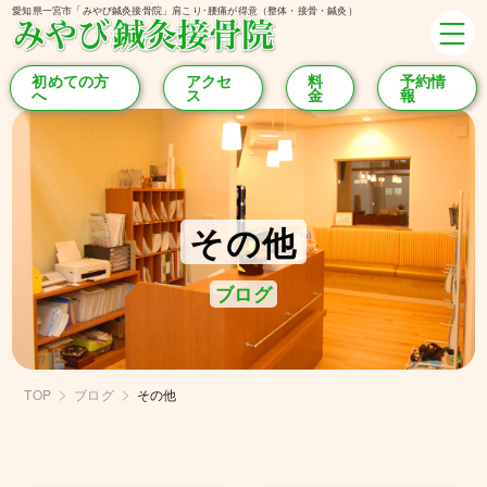
愛知県一宮市「みやび鍼灸接骨院」肩こり･腰痛が得意（整体・接骨・鍼灸）
初めての方
アクセ
料
予約情
へ
ス
金
報
その他
ブログ
TOP
ブログ
その他