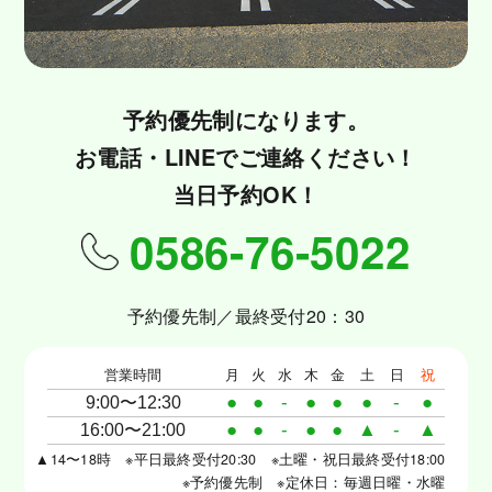
予約優先制になります。
お電話・LINEでご連絡ください！
当日予約OK！
0586-76-5022
予約優先制／最終受付20：30
営業時間
月
火
水
木
金
土
日
祝
●
●
-
●
●
●
-
●
9:00〜12:30
●
●
-
●
●
▲
-
▲
16:00〜21:00
▲14〜18時 ※平日最終受付20:30 ※土曜・祝日最終受付18:00
※予約優先制 ※定休日：毎週日曜・水曜