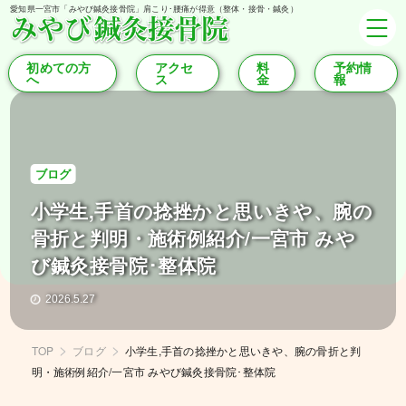
愛知県一宮市「みやび鍼灸接骨院」肩こり･腰痛が得意（整体・接骨・鍼灸）
初めての方
アクセ
料
予約情
へ
ス
金
報
ブログ
小学生,手首の捻挫かと思いきや、腕の
骨折と判明・施術例紹介/一宮市 みや
び鍼灸接骨院･整体院
2026.5.27
TOP
ブログ
小学生,手首の捻挫かと思いきや、腕の骨折と判
明・施術例紹介/一宮市 みやび鍼灸接骨院･整体院