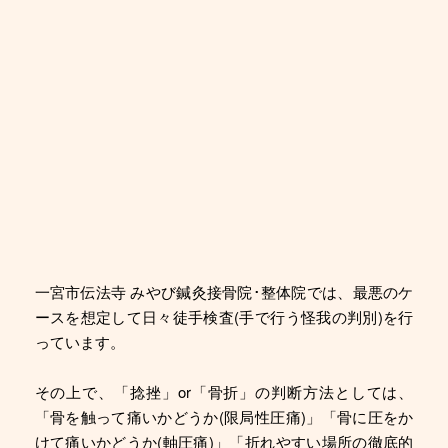
一宮市伝法寺 みやび鍼灸接骨院･整体院では、最悪のケ
ースを想定して日々徒手検査(手で行う怪我の判別)を行
っています。
その上で、「捻挫」or「骨折」の判断方法としては、
「骨を触って痛いかどうか(限局性圧痛)」「骨に圧をか
けて痛いかどうか(軸圧痛)」「折れやすい場所の徹底的