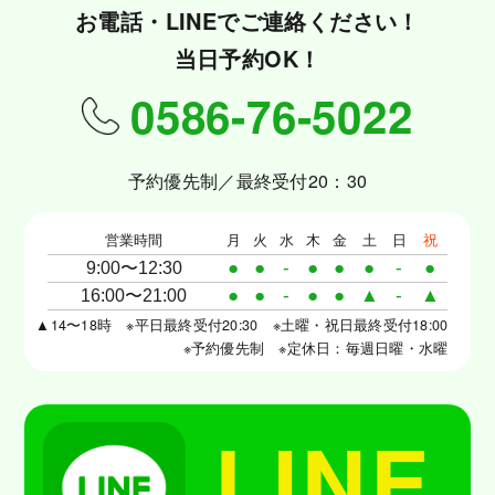
お電話・LINEでご連絡ください！
当日予約OK！
0586-76-5022
予約優先制／最終受付20：30
営業時間
月
火
水
木
金
土
日
祝
●
●
-
●
●
●
-
●
9:00〜12:30
●
●
-
●
●
▲
-
▲
16:00〜21:00
▲14〜18時 ※平日最終受付20:30 ※土曜・祝日最終受付18:00
※予約優先制 ※定休日：毎週日曜・水曜
LINE