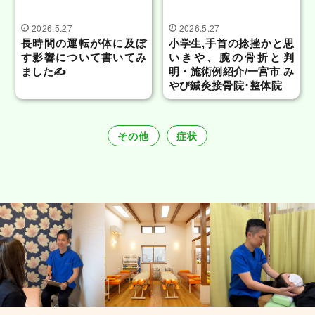
2026.5.27
2026.5.27
長時間の運転が体に及ぼ
小学生,手首の捻挫かと思
す影響について書いてみ
いきや、腕の骨折と判
ました✍️
明・施術例紹介/一宮市 み
やび鍼灸接骨院･整体院
その他
症状